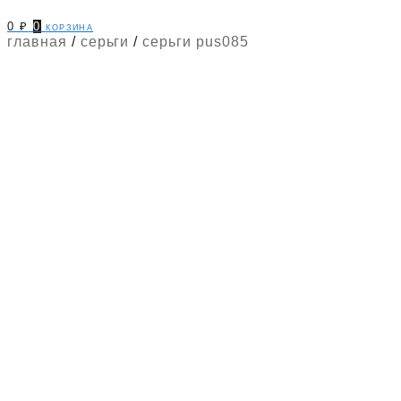
0
₽
0
корзина
главная
/
серьги
/
серьги pus085