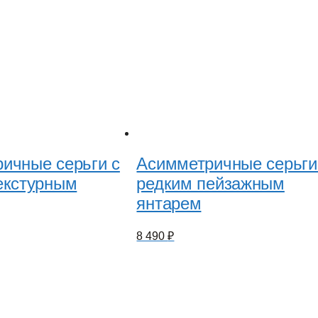
ичные серьги с
Асимметричные серьги
екстурным
редким пейзажным
янтарем
8 490
₽