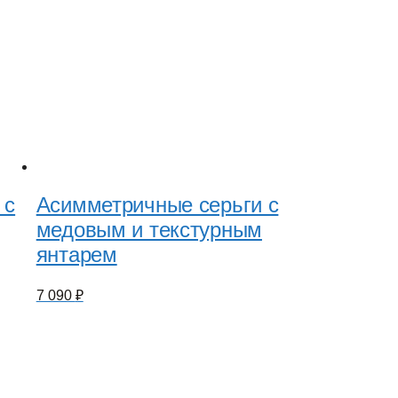
 с
Асимметричные серьги с
медовым и текстурным
янтарем
7 090
₽