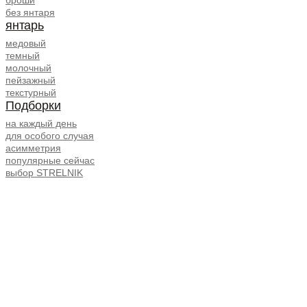
без янтаря
янтарь
медовый
темный
молочный
пейзажный
текстурный
Подборки
на каждый день
для особого случая
асимметрия
популярные сейчас
выбор STRELNIK