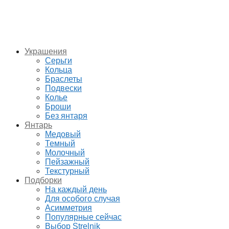
Украшения
Серьги
Кольца
Браслеты
Подвески
Колье
Броши
Без янтаря
Янтарь
Медовый
Темный
Молочный
Пейзажный
Текстурный
Подборки
На каждый день
Для особого случая
Асимметрия
Популярные сейчас
Выбор Strelnik