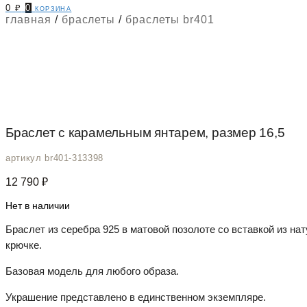
0
₽
0
корзина
главная
/
браслеты
/
браслеты br401
Браслет с карамельным янтарем, размер 16,5
артикул br401-313398
12 790
₽
Нет в наличии
Браслет из серебра 925 в матовой позолоте со вставкой из н
крючке.
Базовая модель для любого образа.
Украшение представлено в единственном экземпляре.