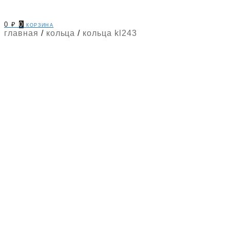
0
₽
0
корзина
главная
/
кольца
/
кольца kl243