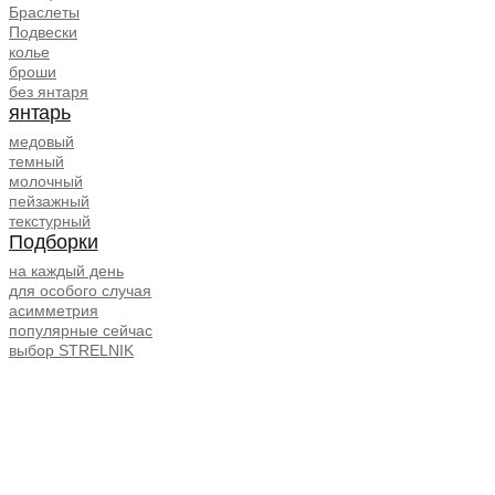
Браслеты
Подвески
колье
броши
без янтаря
янтарь
медовый
темный
молочный
пейзажный
текстурный
Подборки
на каждый день
для особого случая
асимметрия
популярные сейчас
выбор STRELNIK