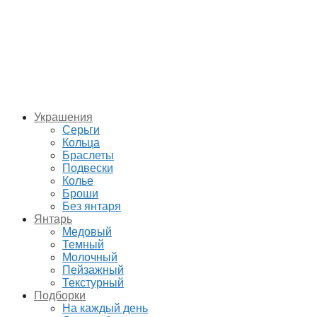
Украшения
Серьги
Кольца
Браслеты
Подвески
Колье
Броши
Без янтаря
Янтарь
Медовый
Темный
Молочный
Пейзажный
Текстурный
Подборки
На каждый день