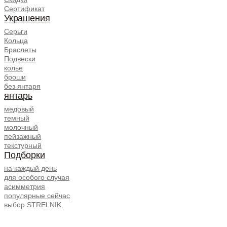
Сертификат
Украшения
Серьги
Кольца
Браслеты
Подвески
колье
броши
без янтаря
янтарь
медовый
темный
молочный
пейзажный
текстурный
Подборки
на каждый день
для особого случая
асимметрия
популярные сейчас
выбор STRELNIK