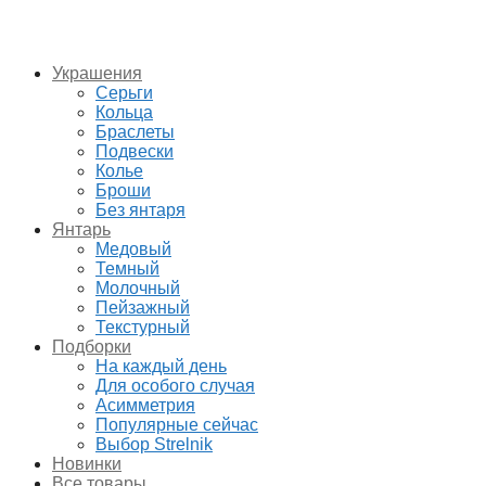
Украшения
Серьги
Кольца
Браслеты
Подвески
Колье
Броши
Без янтаря
Янтарь
Медовый
Темный
Молочный
Пейзажный
Текстурный
Подборки
На каждый день
Для особого случая
Асимметрия
Популярные сейчас
Выбор Strelnik
Новинки
Все товары