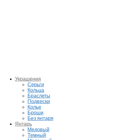
Украшения
Серьги
Кольца
Браслеты
Подвески
Колье
Броши
Без янтаря
Янтарь
Медовый
Темный