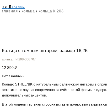
0
₽
0
корзина
главная
/
кольца
/
кольца kl208
Кольцо c темным янтарем, размер 16,25
артикул kl208-308707
12 890
₽
Нет в наличии
Кольцо STRELNIK с натуральным балтийским янтарём в оправ
эстетике, но звучит современно за счёт чистой формы и сдер
дополнительных акцентов.
В этой модели тыльная сторона вставки полностью закрыта оп