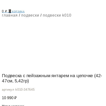
0
₽
0
корзина
главная
/
подвески
/
подвески k010
Подвеска с пейзажным янтарем на цепочке (42-
47см, 5,42гр)
артикул k010-347645
10 990
₽