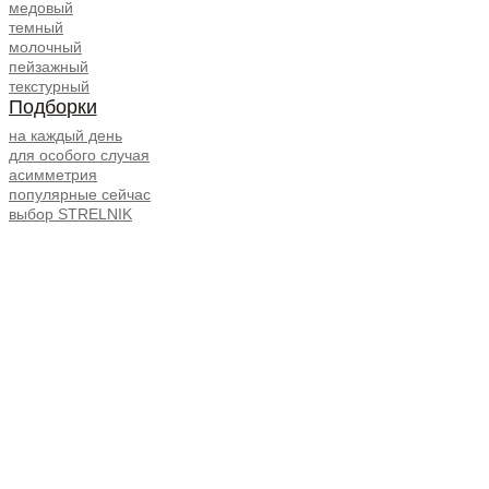
медовый
темный
молочный
пейзажный
текстурный
Подборки
на каждый день
для особого случая
асимметрия
популярные сейчас
выбор STRELNIK