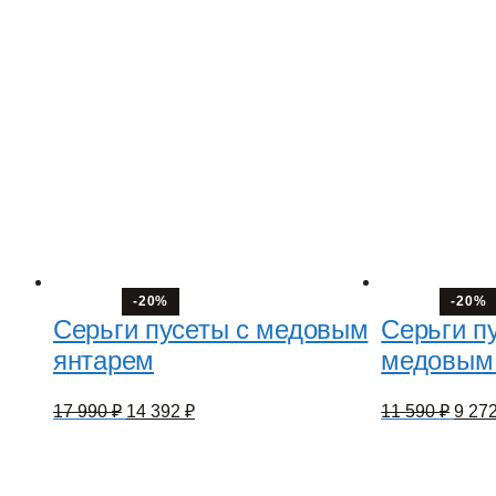
-20%
-20%
Серьги пусеты с медовым
Серьги пу
янтарем
медовым
Первоначальная
Текущая
Перв
17 990
₽
14 392
₽
11 590
₽
9 27
цена
цена:
цена
составляла
14
сост
17
11
392 ₽.
990 ₽.
590 ₽