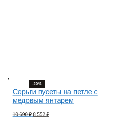
-20%
Серьги пусеты на петле с
медовым янтарем
Первоначальная
Текущая
10 690
₽
8 552
₽
цена
цена:
составляла
8
10
552 ₽.
690 ₽.