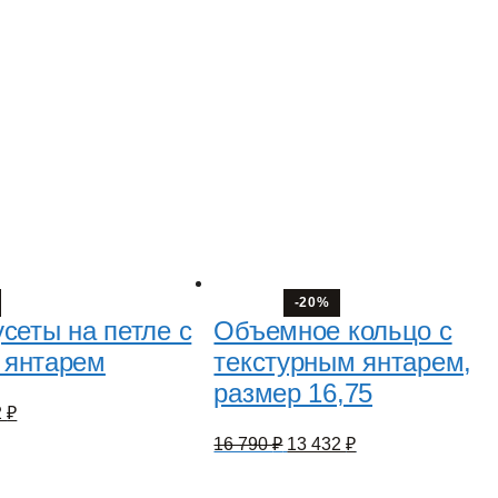
-20%
сеты на петле с
Объемное кольцо с
 янтарем
текстурным янтарем,
размер 16,75
оначальная
Текущая
2
₽
цена:
Первоначальная
Текущая
16 790
₽
13 432
₽
авляла
9
цена
цена:
272 ₽.
составляла
13
.