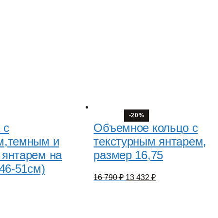
-20%
 с
Объемное кольцо с
м,темным и
текстурным янтарем,
янтарем на
размер 16,75
(46-51см)
Первоначальная
Текущая
16 790
₽
13 432
₽
цена
цена:
составляла
13
16
432 ₽.
790 ₽.