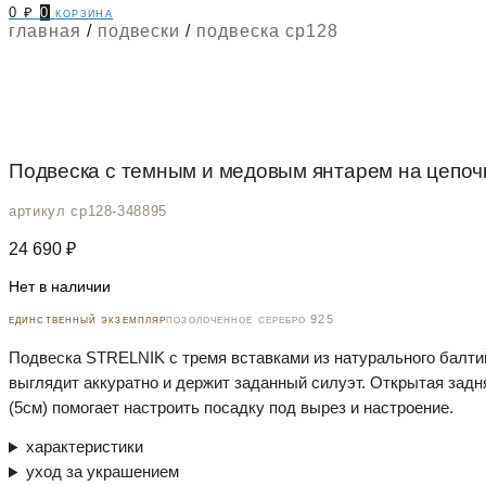
0
₽
0
корзина
главная
/
подвески
/
подвеска cp128
Подвеска с темным и медовым янтарем на цепочк
артикул cp128-348895
24 690
₽
Нет в наличии
единственный экземпляр
позолоченное серебро 925
Подвеска STRELNIK с тремя вставками из натурального балти
выглядит аккуратно и держит заданный силуэт. Открытая задн
(5см) помогает настроить посадку под вырез и настроение.
характеристики
уход за украшением