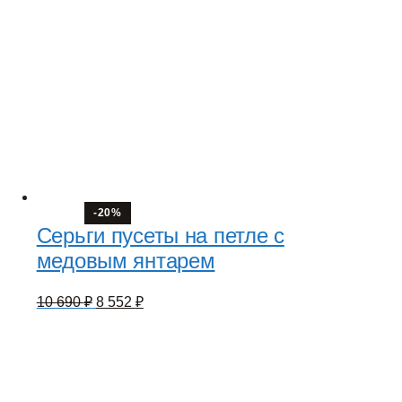
-20%
Серьги пусеты на петле с
медовым янтарем
Первоначальная
Текущая
10 690
₽
8 552
₽
цена
цена:
составляла
8
10
552 ₽.
690 ₽.