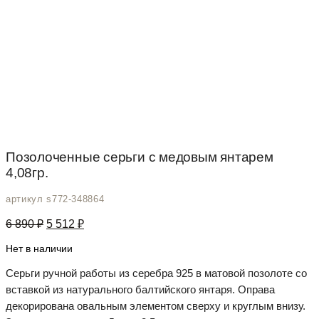
Позолоченные серьги с медовым янтарем
4,08гр.
артикул s772-348864
Первоначальная
Текущая
6 890
₽
5 512
₽
цена
цена:
составляла
5
Нет в наличии
6
512 ₽.
Серьги ручной работы из серебра 925 в матовой позолоте со
890 ₽.
вставкой из натурального балтийского янтаря. Оправа
декорирована овальным элементом сверху и круглым внизу.