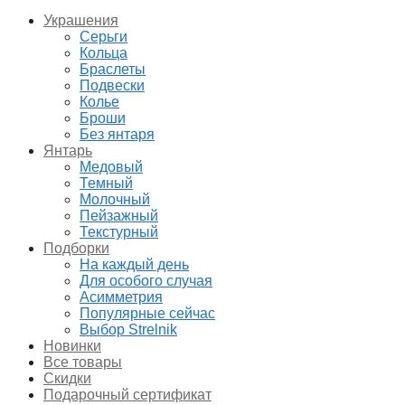
Украшения
Серьги
Кольца
Браслеты
Подвески
Колье
Броши
Без янтаря
Янтарь
Медовый
Темный
Молочный
Пейзажный
Текстурный
Подборки
На каждый день
Для особого случая
Асимметрия
Популярные сейчас
Выбор Strelnik
Новинки
Все товары
Скидки
Подарочный сертификат