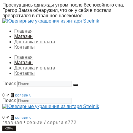
Перейти
Проснувшись однажды утром после беспокойного сна,
к
Грегор Замза обнаружил, что он у себя в постели
содержимому
превратился в страшное насекомое.
Главная
Магазин
Доставка и оплата
Контакты
Главная
Магазин
Доставка и оплата
Контакты
Поиск
0
₽
0
корзина
Поиск
0
₽
0
корзина
главная
/
серьги
/
серьги s772
-20%