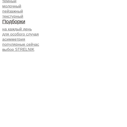
темный
молочный
пейзажный
текстурный
Подборки
на каждый день
для особого случая
асимметрия
популярные сейчас
выбор STRELNIK