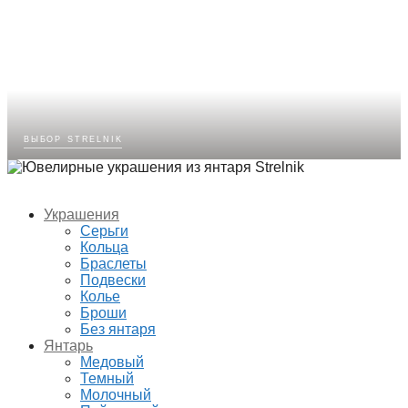
выбор strelnik
Украшения
Серьги
Кольца
Браслеты
Подвески
Колье
Броши
Без янтаря
Янтарь
Медовый
Темный
Молочный