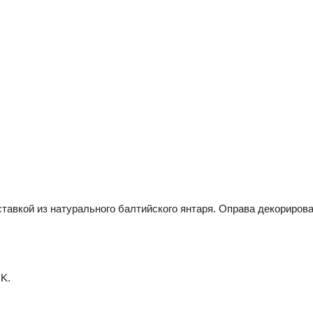
ставкой из натурального балтийского янтаря. Оправа декориров
K.