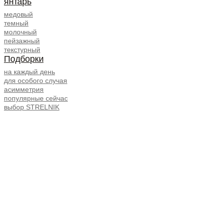
янтарь
медовый
темный
молочный
пейзажный
текстурный
Подборки
на каждый день
для особого случая
асимметрия
популярные сейчас
выбор STRELNIK