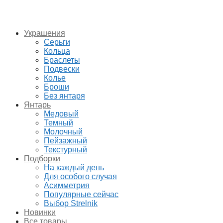
Украшения
Серьги
Кольца
Браслеты
Подвески
Колье
Броши
Без янтаря
Янтарь
Медовый
Темный
Молочный
Пейзажный
Текстурный
Подборки
На каждый день
Для особого случая
Асимметрия
Популярные сейчас
Выбор Strelnik
Новинки
Все товары