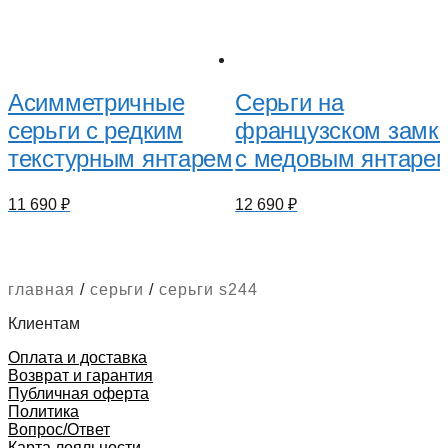
Асимметричные
Серьги на
серьги с редким
французском замк
текстурным янтарем
с медовым янтаре
11 690
₽
12 690
₽
главная
/
серьги
/
серьги s244
Клиентам
Оплата и доставка
Возврат и гарантия
Публичная оферта
Политика
Вопрос/Ответ
Карта лояльности