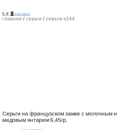
0
₽
0
корзина
главная
/
серьги
/
серьги s244
Серьги на французском замке с молочным и
медовым янтарем 6,45гр.