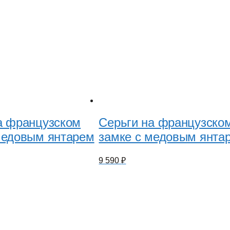
а французском
Серьги на французско
медовым янтарем
замке с медовым янта
9 590
₽