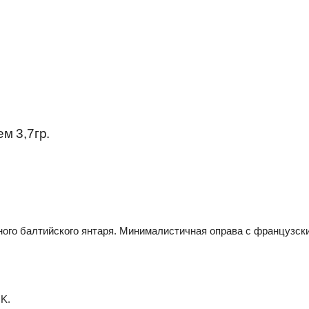
м 3,7гр.
ьного балтийского янтаря. Минималистичная оправа с французс
K.