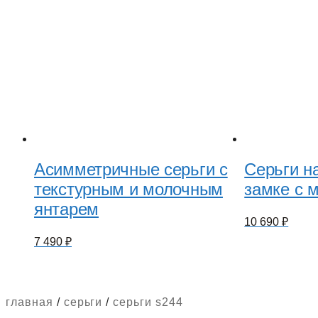
Асимметричные серьги с
Серьги н
текстурным и молочным
замке с 
янтарем
10 690
₽
7 490
₽
главная
/
серьги
/
серьги s244