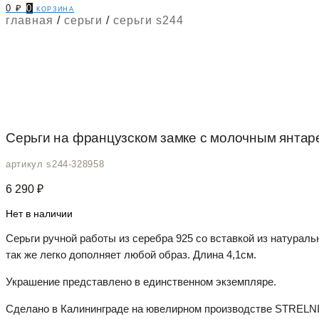
0
₽
0
корзина
главная
/
серьги
/
серьги s244
Серьги на французском замке с молочным янтаре
артикул s244-328958
6 290
₽
Нет в наличии
Серьги ручной работы из серебра 925 со вставкой из натурал
так же легко дополняет любой образ. Длина 4,1см.
Украшение представлено в единственном экземпляре.
Сделано в Калининграде на ювелирном производстве STRELNI