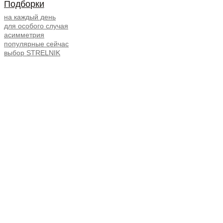
Подборки
на каждый день
для особого случая
асимметрия
популярные сейчас
выбор STRELNIK