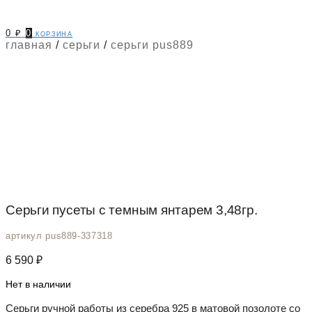
0
₽
0
корзина
главная
/
серьги
/
серьги pus889
Серьги пусеты c темным янтарем 3,48гр.
артикул pus889-337318
6 590
₽
Нет в наличии
Серьги ручной работы из серебра 925 в матовой позолоте со