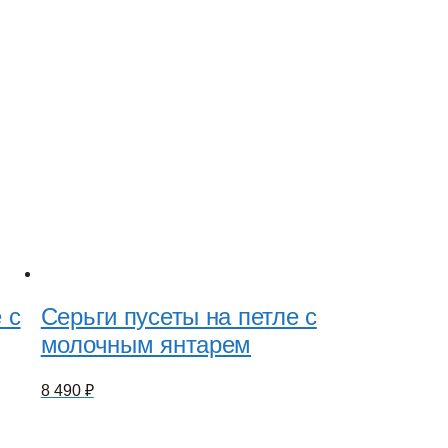
 с
Серьги пусеты на петле с
молочным янтарем
8 490
₽