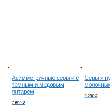
Асимметричные серьги с
Серьги пу
темным и медовым
молочны
янтарем
9 290
₽
7 690
₽