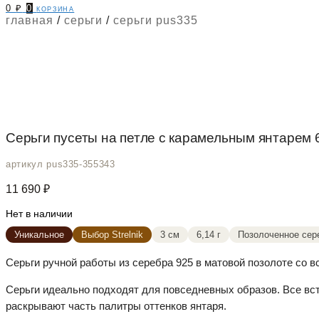
0
₽
0
корзина
главная
/
серьги
/
серьги pus335
Серьги пусеты на петле с карамельным янтарем 6
артикул pus335-355343
11 690
₽
Нет в наличии
Уникальное
Выбор Strelnik
3 см
6,14 г
Позолоченное сер
Серьги ручной работы из серебра 925 в матовой позолоте со в
Серьги идеально подходят для повседневных образов. Все вс
раскрывают часть палитры оттенков янтаря.