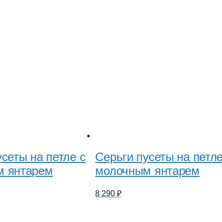
сеты на петле с
Серьги пусеты на петле
м янтарем
молочным янтарем
8 290
₽