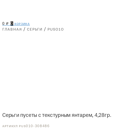
0
₽
0
корзина
главная
/
серьги
/
pus010
Серьги пусеты с текстурным янтарем, 4,28гр.
артикул pus010-308486