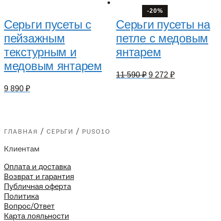
-20%
Серьги пусеты с
Серьги пусеты на
пейзажным
петле с медовым
текстурным и
янтарем
медовым янтарем
Первоначальная
Текущая
11 590
₽
9 272
₽
цена
цена:
9 890
₽
составляла
9
11
272 ₽.
590 ₽.
главная
/
серьги
/
pus010
Клиентам
Оплата и доставка
Возврат и гарантия
Публичная оферта
Политика
Вопрос/Ответ
Карта лояльности