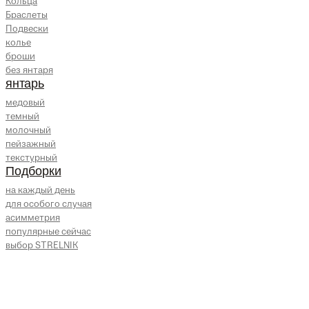
Кольца
Браслеты
Подвески
колье
броши
без янтаря
янтарь
медовый
темный
молочный
пейзажный
текстурный
Подборки
на каждый день
для особого случая
асимметрия
популярные сейчас
выбор STRELNIK