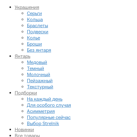
Украшения
Серьги
Кольца
Браслеты
Подвески
Колье
Броши
Без янтаря
Янтарь
Медовый
Темный
Молочный
Пейзажный
Текстурный
Подборки
На каждый день
Для особого случая
Асимметрия
Популярные сейчас
Выбор Strelnik
Новинки
Все товары