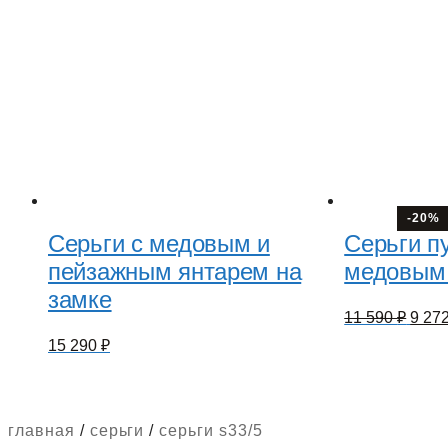
-20%
Серьги с медовым и
Серьги пу
пейзажным янтарем на
медовым
замке
Перв
11 590
₽
9 27
цена
15 290
₽
сост
11
590 ₽
главная
/
серьги
/
серьги s33/5