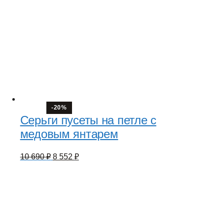
-20%
Серьги пусеты на петле с
медовым янтарем
Первоначальная
Текущая
10 690
₽
8 552
₽
цена
цена:
составляла
8
10
552 ₽.
690 ₽.