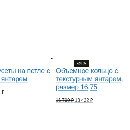
-20%
сеты на петле с
Объемное кольцо с
 янтарем
текстурным янтарем,
размер 16,75
оначальная
Текущая
2
₽
цена:
Первоначальная
Текущая
16 790
₽
13 432
₽
авляла
9
цена
цена:
272 ₽.
составляла
13
.
16
432 ₽.
790 ₽.