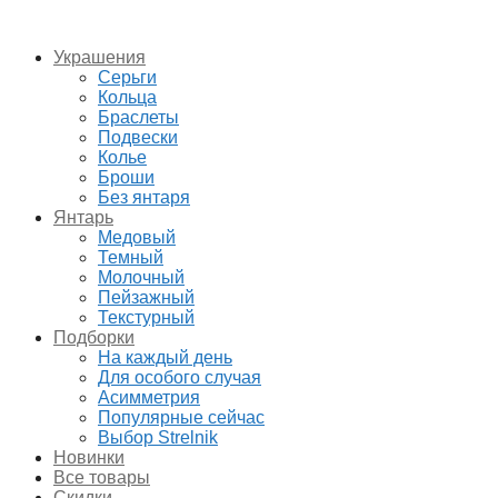
Украшения
Серьги
Кольца
Браслеты
Подвески
Колье
Броши
Без янтаря
Янтарь
Медовый
Темный
Молочный
Пейзажный
Текстурный
Подборки
На каждый день
Для особого случая
Асимметрия
Популярные сейчас
Выбор Strelnik
Новинки
Все товары
Скидки