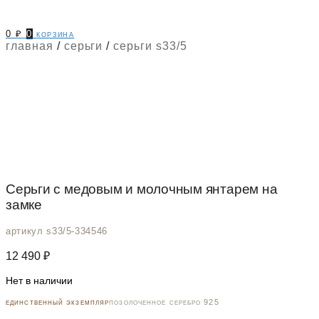
0
₽
0
корзина
главная
/
серьги
/
серьги s33/5
Серьги с медовым и молочным янтарем на
замке
артикул s33/5-334546
12 490
₽
Нет в наличии
единственный экземпляр
позолоченное серебро 925