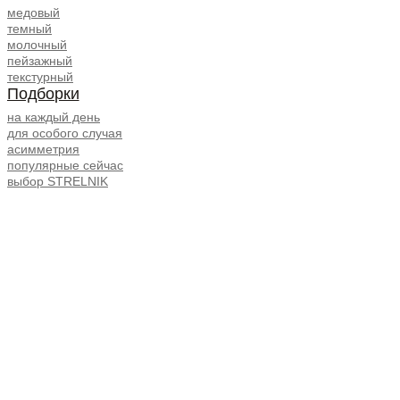
медовый
темный
молочный
пейзажный
текстурный
Подборки
на каждый день
для особого случая
асимметрия
популярные сейчас
выбор STRELNIK