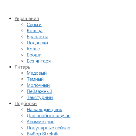
Украшения
Серьги
Кольца
Браслеты
Подвески
Колье
Броши
Без янтаря
Янтарь
Медовый
Темный
Молочный
Пейзажный
Текстурный
Подборки
На каждый день
Для особого случая
Асимметрия
Популярные сейчас
Выбор Strelnik