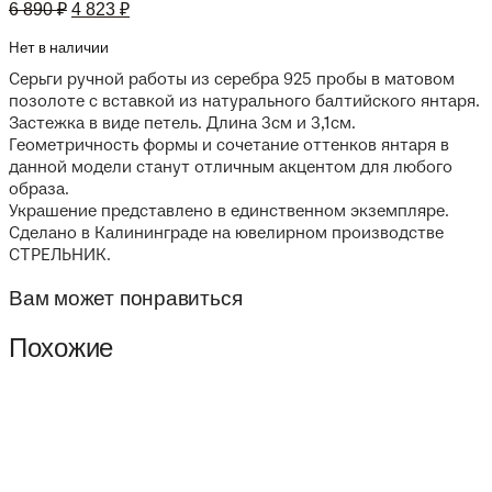
Первоначальная
Текущая
6 890
₽
4 823
₽
цена
цена:
составляла
4
Нет в наличии
6
823 ₽.
Серьги ручной работы из серебра 925 пробы в матовом
890 ₽.
позолоте с вставкой из натурального балтийского янтаря.
Застежка в виде петель. Длина 3см и 3,1см.
Геометричность формы и сочетание оттенков янтаря в
данной модели станут отличным акцентом для любого
образа.
Украшение представлено в единственном экземпляре.
Сделано в Калининграде на ювелирном производстве
СТРЕЛЬНИК.
Вам может понравиться
Похожие