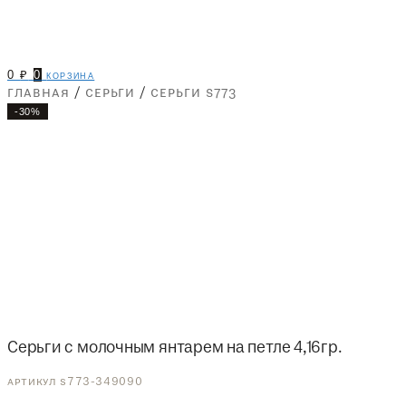
0
₽
0
корзина
главная
/
серьги
/
серьги s773
-30%
Серьги с молочным янтарем на петле 4,16гр.
артикул s773-349090