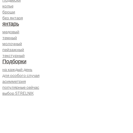
Подвески
колье
броши
без янтаря
янтарь
медовый
темный
молочный
пейзажный
текстурный
Подборки
на каждый день
для особого случая
асимметрия
популярные сейчас
выбор STRELNIK