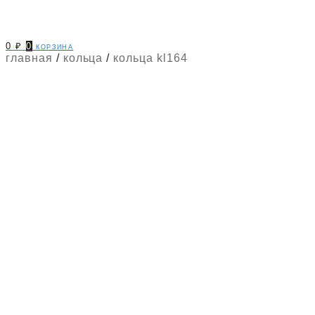
0
₽
0
корзина
главная
/
кольца
/
кольца kl164