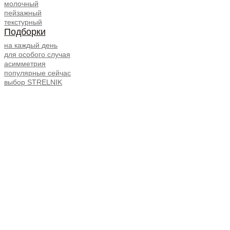
молочный
пейзажный
текстурный
Подборки
на каждый день
для особого случая
асимметрия
популярные сейчас
выбор STRELNIK