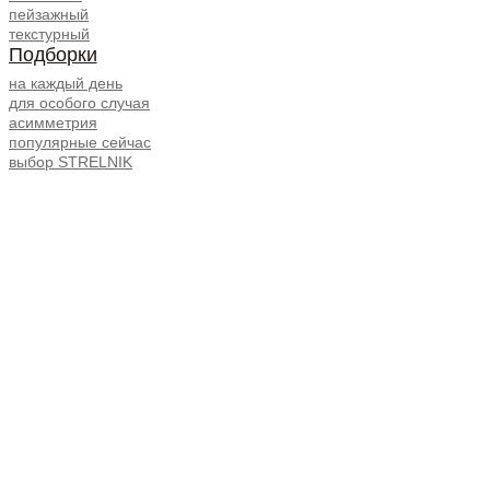
пейзажный
текстурный
Подборки
на каждый день
для особого случая
асимметрия
популярные сейчас
выбор STRELNIK