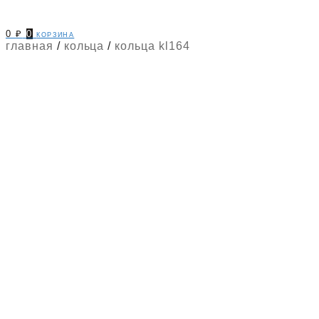
0
₽
0
корзина
главная
/
кольца
/
кольца kl164