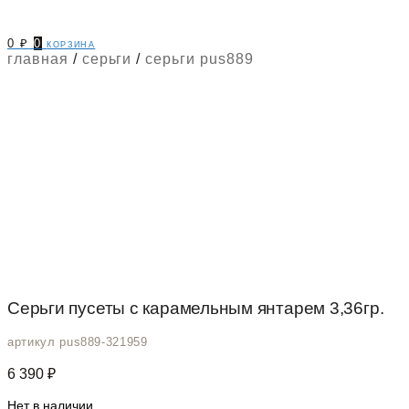
0
₽
0
корзина
главная
/
серьги
/
серьги pus889
Серьги пусеты c карамельным янтарем 3,36гр.
артикул pus889-321959
6 390
₽
Нет в наличии