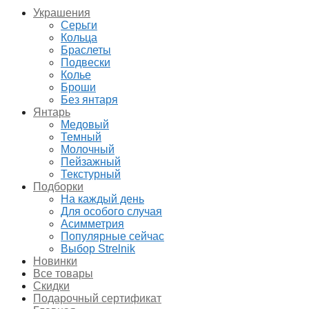
Украшения
Серьги
Кольца
Браслеты
Подвески
Колье
Броши
Без янтаря
Янтарь
Медовый
Темный
Молочный
Пейзажный
Текстурный
Подборки
На каждый день
Для особого случая
Асимметрия
Популярные сейчас
Выбор Strelnik
Новинки
Все товары
Скидки
Подарочный сертификат