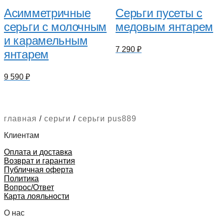
Асимметричные
Серьги пусеты c
серьги с молочным
медовым янтарем
и карамельным
7 290
₽
янтарем
9 590
₽
главная
/
серьги
/
серьги pus889
Клиентам
Оплата и доставка
Возврат и гарантия
Публичная оферта
Политика
Вопрос/Ответ
Карта лояльности
О нас