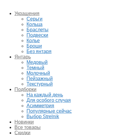
Украшения
Серьги
Кольца
Браслеты
Подвески
Колье
Броши
Без янтаря
Янтарь
Медовый
Темный
Молочный
Пейзажный
Текстурный
Подборки
На каждый день
Для особого случая
Асимметрия
Популярные сейчас
Выбор Strelnik
Новинки
Все товары
Скидки