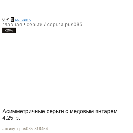
0
₽
0
корзина
главная
/
серьги
/
серьги pus085
-20%
Асимметричные серьги с медовым янтарем
4,25гр.
артикул pus085-318454