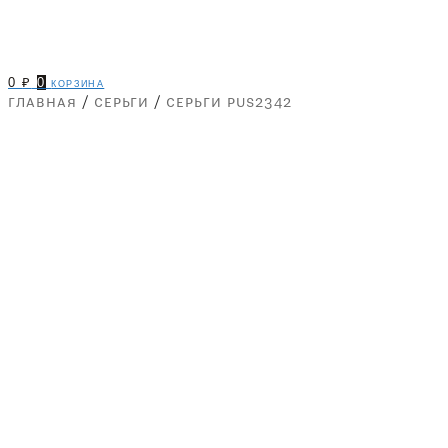
0
₽
0
корзина
главная
/
серьги
/
серьги pus2342