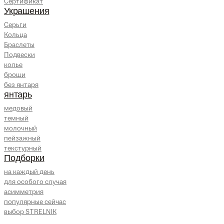
Сертификат
Украшения
Серьги
Кольца
Браслеты
Подвески
колье
броши
без янтаря
янтарь
медовый
темный
молочный
пейзажный
текстурный
Подборки
на каждый день
для особого случая
асимметрия
популярные сейчас
выбор STRELNIK