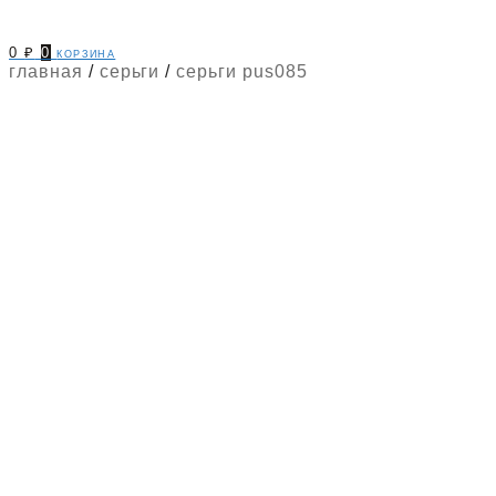
0
₽
0
корзина
главная
/
серьги
/
серьги pus085