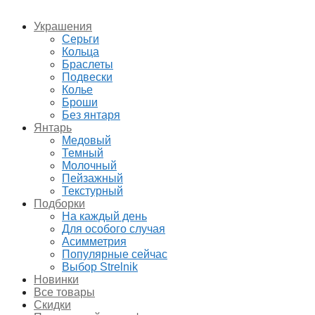
Украшения
Серьги
Кольца
Браслеты
Подвески
Колье
Броши
Без янтаря
Янтарь
Медовый
Темный
Молочный
Пейзажный
Текстурный
Подборки
На каждый день
Для особого случая
Асимметрия
Популярные сейчас
Выбор Strelnik
Новинки
Все товары
Скидки