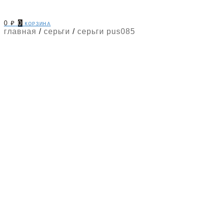
0
₽
0
корзина
главная
/
серьги
/
серьги pus085