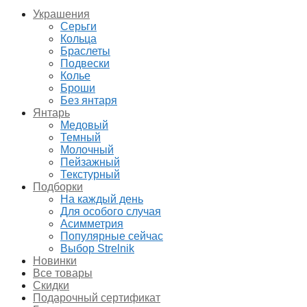
Украшения
Серьги
Кольца
Браслеты
Подвески
Колье
Броши
Без янтаря
Янтарь
Медовый
Темный
Молочный
Пейзажный
Текстурный
Подборки
На каждый день
Для особого случая
Асимметрия
Популярные сейчас
Выбор Strelnik
Новинки
Все товары
Скидки
Подарочный сертификат