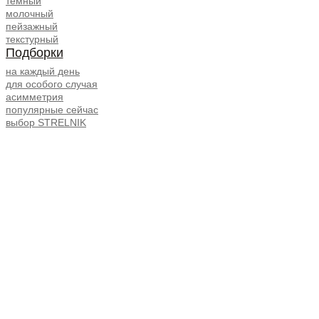
темный
молочный
пейзажный
текстурный
Подборки
на каждый день
для особого случая
асимметрия
популярные сейчас
выбор STRELNIK