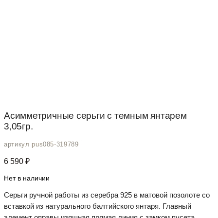
Асимметричные серьги с темным янтарем
3,05гр.
артикул pus085-319789
6 590
₽
Нет в наличии
Серьги ручной работы из серебра 925 в матовой позолоте со
вставкой из натурального балтийского янтаря. Главный
элемент оправы изящная прямая линия с замком пусета.