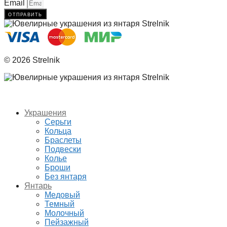
Email
отправить
© 2026 Strelnik
Украшения
Серьги
Кольца
Браслеты
Подвески
Колье
Броши
Без янтаря
Янтарь
Медовый
Темный
Молочный
Пейзажный