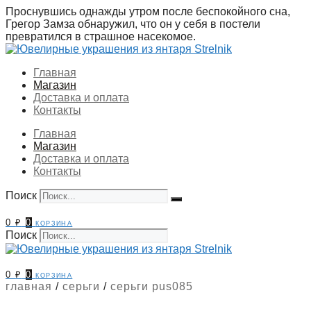
Перейти
Проснувшись однажды утром после беспокойного сна,
к
Грегор Замза обнаружил, что он у себя в постели
содержимому
превратился в страшное насекомое.
Главная
Магазин
Доставка и оплата
Контакты
Главная
Магазин
Доставка и оплата
Контакты
Поиск
0
₽
0
корзина
Поиск
0
₽
0
корзина
главная
/
серьги
/
серьги pus085