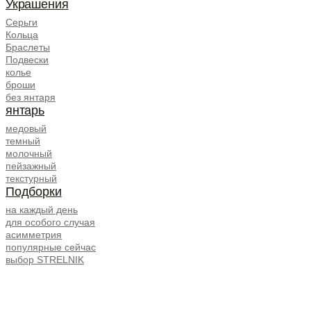
Украшения
Серьги
Кольца
Браслеты
Подвески
колье
броши
без янтаря
янтарь
медовый
темный
молочный
пейзажный
текстурный
Подборки
на каждый день
для особого случая
асимметрия
популярные сейчас
выбор STRELNIK