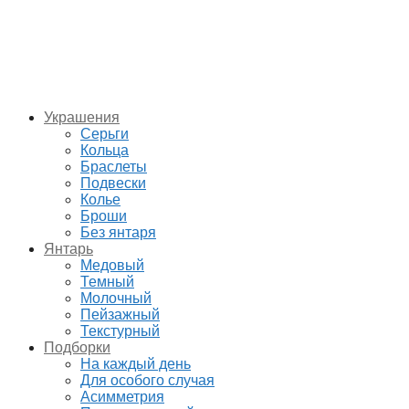
Украшения
Серьги
Кольца
Браслеты
Подвески
Колье
Броши
Без янтаря
Янтарь
Медовый
Темный
Молочный
Пейзажный
Текстурный
Подборки
На каждый день
Для особого случая
Асимметрия