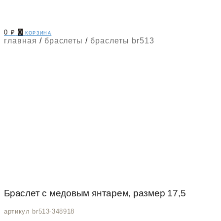
0
₽
0
корзина
главная
/
браслеты
/
браслеты br513
Браслет с медовым янтарем, размер 17,5
артикул br513-348918