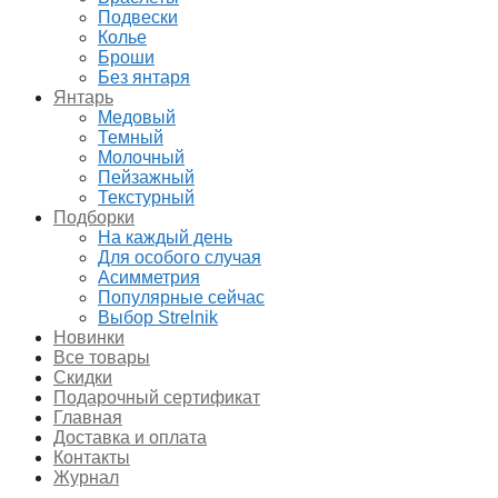
Подвески
Колье
Броши
Без янтаря
Янтарь
Медовый
Темный
Молочный
Пейзажный
Текстурный
Подборки
На каждый день
Для особого случая
Асимметрия
Популярные сейчас
Выбор Strelnik
Новинки
Все товары
Скидки
Подарочный сертификат
Главная
Доставка и оплата
Контакты
Журнал