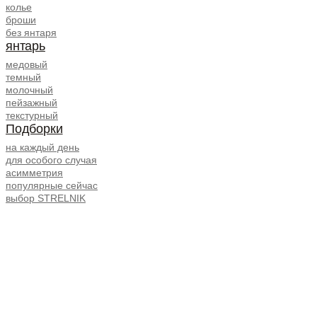
колье
броши
без янтаря
янтарь
медовый
темный
молочный
пейзажный
текстурный
Подборки
на каждый день
для особого случая
асимметрия
популярные сейчас
выбор STRELNIK