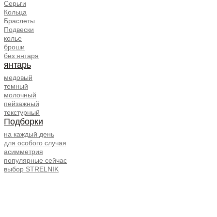
Серьги
Кольца
Браслеты
Подвески
колье
броши
без янтаря
янтарь
медовый
темный
молочный
пейзажный
текстурный
Подборки
на каждый день
для особого случая
асимметрия
популярные сейчас
выбор STRELNIK