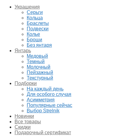
Украшения
Серьги
Кольца
Браслеты
Подвески
Колье
Броши
Без янтаря
Янтарь
Медовый
Темный
Молочный
Пейзажный
Текстурный
Подборки
На каждый день
Для особого случая
Асимметрия
Популярные сейчас
Выбор Strelnik
Новинки
Все товары
Скидки
Подарочный сертификат