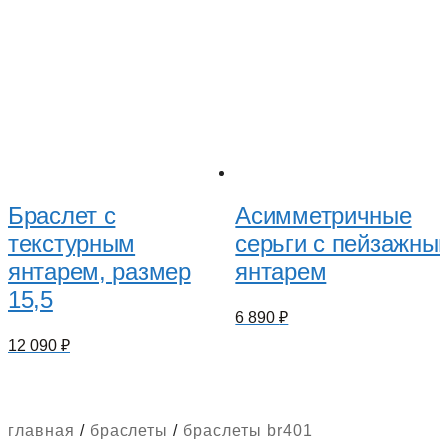
Браслет с
Асимметричные
текстурным
серьги с пейзажны
янтарем, размер
янтарем
15,5
6 890
₽
12 090
₽
главная
/
браслеты
/
браслеты br401