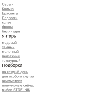
Серьги
Кольца
Браслеты
Подвески
колье
броши
без янтаря
янтарь
медовый
темный
молочный
пейзажный
текстурный
Подборки
на каждый день
для особого случая
асимметрия
популярные сейчас
выбор STRELNIK