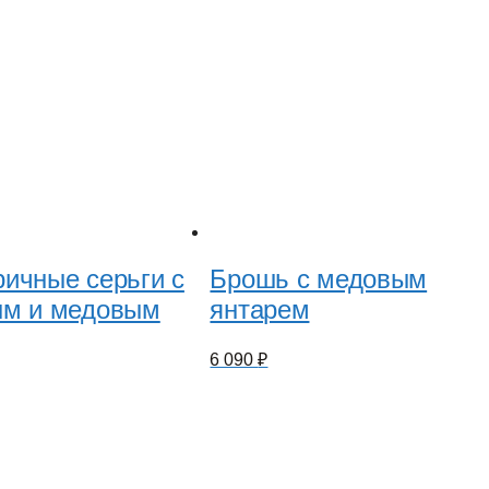
ичные серьги с
Брошь с медовым
ым и медовым
янтарем
6 090
₽