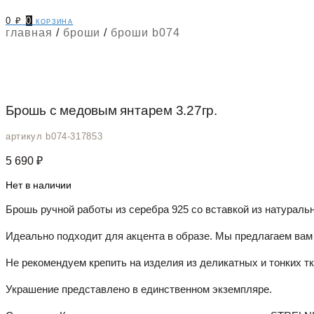
0
₽
0
корзина
главная
/
броши
/
броши b074
Брошь с медовым янтарем 3.27гр.
артикул b074-317853
5 690
₽
Нет в наличии
Брошь ручной работы из серебра 925 со вставкой из натуральн
Идеально подходит для акцента в образе. Мы предлагаем вам 
Не рекомендуем крепить на изделия из деликатных и тонких тка
Украшение представлено в единственном экземпляре.