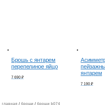
Брошь с янтарем
Асимметр
перепелиное яйцо
пейзажн
янтарем
7 690
₽
7 190
₽
главная
/
броши
/
броши b074