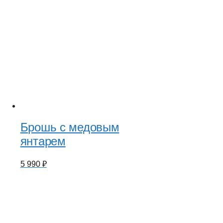
Брошь с медовым
янтарем
5 990
₽