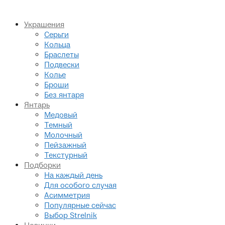
Украшения
Серьги
Кольца
Браслеты
Подвески
Колье
Броши
Без янтаря
Янтарь
Медовый
Темный
Молочный
Пейзажный
Текстурный
Подборки
На каждый день
Для особого случая
Асимметрия
Популярные сейчас
Выбор Strelnik