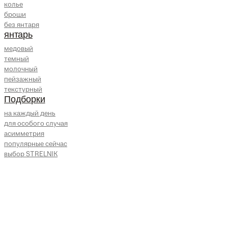
колье
броши
без янтаря
янтарь
медовый
темный
молочный
пейзажный
текстурный
Подборки
на каждый день
для особого случая
асимметрия
популярные сейчас
выбор STRELNIK