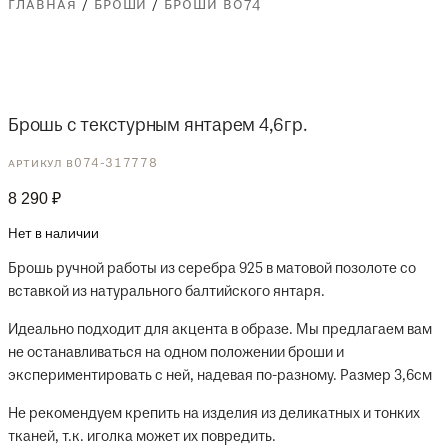
главная
/
броши
/
броши b074
Брошь с текстурным янтарем 4,6гр.
артикул b074-317778
8 290
₽
Нет в наличии
Брошь ручной работы из серебра 925 в матовой позолоте со
вставкой из натурального балтийского янтаря.
Идеально подходит для акцента в образе. Мы предлагаем вам
не останавливаться на одном положении броши и
экспериментировать с ней, надевая по-разному. Размер 3,6см
Не рекомендуем крепить на изделия из деликатных и тонких
тканей, т.к. иголка может их повредить.