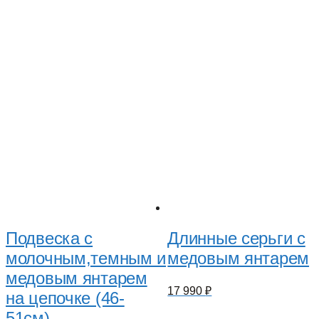
Подвеска с
Длинные серьги с
молочным,темным и
медовым янтарем
медовым янтарем
17 990
₽
на цепочке (46-
51см)