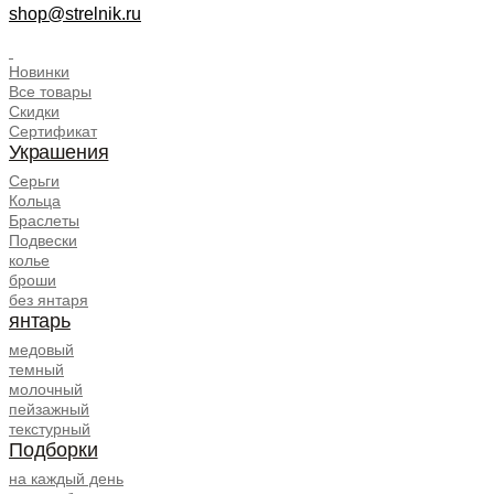
shop@strelnik.ru
.
Новинки
Все товары
Скидки
Сертификат
Украшения
Серьги
Кольца
Браслеты
Подвески
колье
броши
без янтаря
янтарь
медовый
темный
молочный
пейзажный
текстурный
Подборки
на каждый день