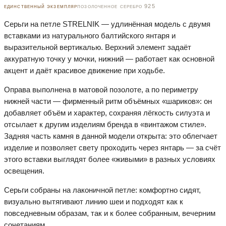
единственный экземпляр
позолоченное серебро 925
Серьги на петле STRELNIK — удлинённая модель с двумя
вставками из натурального балтийского янтаря и
выразительной вертикалью. Верхний элемент задаёт
аккуратную точку у мочки, нижний — работает как основной
акцент и даёт красивое движение при ходьбе.
Оправа выполнена в матовой позолоте, а по периметру
нижней части — фирменный ритм объёмных «шариков»: он
добавляет объём и характер, сохраняя лёгкость силуэта и
отсылает к другим изделиям бренда в «винтажом стиле».
Задняя часть камня в данной модели открыта: это облегчает
изделие и позволяет свету проходить через янтарь — за счёт
этого вставки выглядят более «живыми» в разных условиях
освещения.
Серьги собраны на лаконичной петле: комфортно сидят,
визуально вытягивают линию шеи и подходят как к
повседневным образам, так и к более собранным, вечерним
сочетаниям.