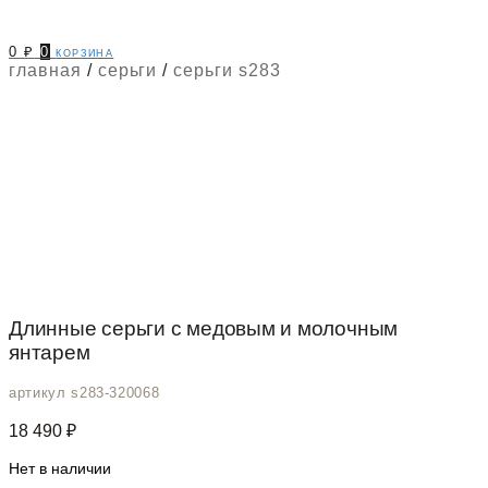
0
₽
0
корзина
главная
/
серьги
/
серьги s283
Длинные серьги с медовым и молочным
янтарем
артикул s283-320068
18 490
₽
Нет в наличии