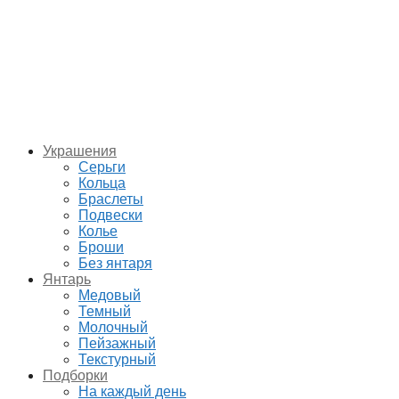
Украшения
Серьги
Кольца
Браслеты
Подвески
Колье
Броши
Без янтаря
Янтарь
Медовый
Темный
Молочный
Пейзажный
Текстурный
Подборки
На каждый день