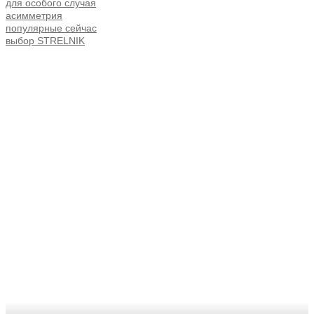
для особого случая
асимметрия
популярные сейчас
выбор STRELNIK