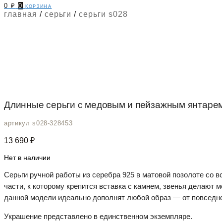
0
₽
0
корзина
главная
/
серьги
/
серьги s028
Длинные серьги с медовым и пейзажным янтарем 
артикул s028-328453
13 690
₽
Нет в наличии
Серьги ручной работы из серебра 925 в матовой позолоте со 
части, к которому крепится вставка с камнем, звенья делают 
данной модели идеально дополнят любой образ — от повседнев
Украшение представлено в единственном экземпляре.