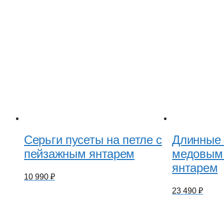
Серьги пусеты на петле с
Длинные 
пейзажным янтарем
медовым 
янтарем
10 990
₽
23 490
₽