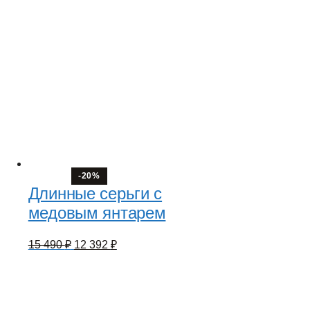
-20%
Длинные серьги с
медовым янтарем
Первоначальная
Текущая
15 490
₽
12 392
₽
цена
цена:
составляла
12
15
392 ₽.
490 ₽.