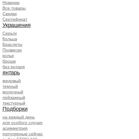
Новинки
Все товары
Скидки
Сертификат
Украшения
Серьги
Кольца
Браслеты
Подвески
колье
броши
без янтаря
янтарь
медовый
темный
молочный
пейзажный
текстурный
Подборки
на каждый день
для особого случая
асимметрия
популярные сейчас