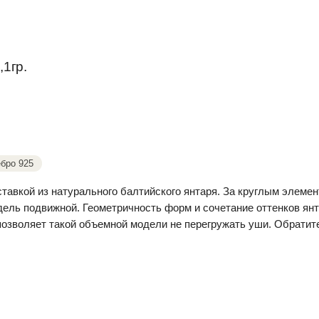
1гр.
бро 925
ставкой из натурального балтийского янтаря. За круглым элеме
дель подвижной. Геометричность форм и сочетание оттенков янт
позволяет такой объемной модели не перегружать уши. Обратите