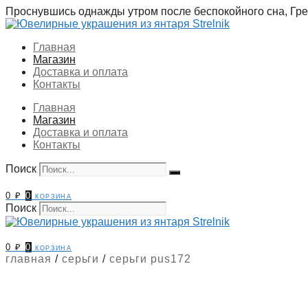
Перейти
Проснувшись однажды утром после беспокойного сна, Грег
к
содержимому
Главная
Магазин
Доставка и оплата
Контакты
Главная
Магазин
Доставка и оплата
Контакты
Поиск
0
₽
0
корзина
Поиск
0
₽
0
корзина
главная
/
серьги
/
серьги pus172