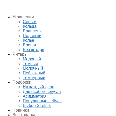
Украшения
Серьги
Кольца
Браслеты
Подвески
Колье
Броши
Без янтаря
Янтарь
Медовый
Темный
Молочный
Пейзажный
Текстурный
Подборки
На каждый день
Для особого случая
Асимметрия
Популярные сейчас
Выбор Strelnik
Новинки
Все товары