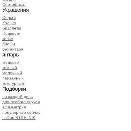
Сертификат
Украшения
Серьги
Кольца
Браслеты
Подвески
колье
броши
без янтаря
янтарь
медовый
темный
молочный
пейзажный
текстурный
Подборки
на каждый день
для особого случая
асимметрия
популярные сейчас
выбор STRELNIK