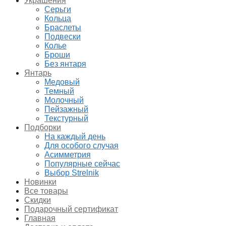
Украшения
Серьги
Кольца
Браслеты
Подвески
Колье
Броши
Без янтаря
Янтарь
Медовый
Темный
Молочный
Пейзажный
Текстурный
Подборки
На каждый день
Для особого случая
Асимметрия
Популярные сейчас
Выбор Strelnik
Новинки
Все товары
Скидки
Подарочный сертификат
Главная