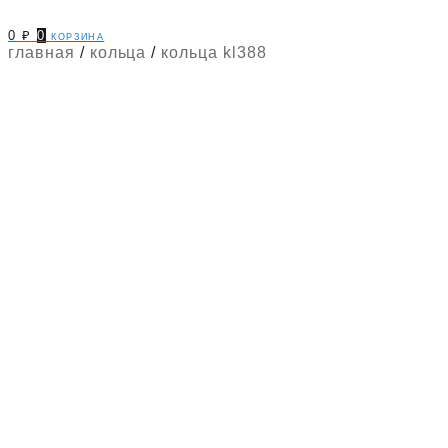
0
₽
0
корзина
главная
/
кольца
/
кольца kl388