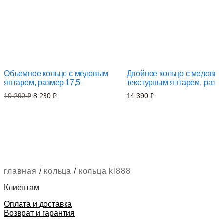
Объемное кольцо с медовым
Двойное кольцо с медовы
янтарем, размер 17,5
текстурным янтарем, раз
Первоначальная
Текущая
10 290
₽
8 230
₽
14 390
₽
цена
цена:
составляла
8
10
230 ₽.
290 ₽.
главная
/
кольца
/
кольца kl888
Клиентам
Оплата и доставка
Возврат и гарантия