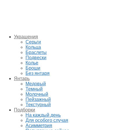
Украшения
Серьги
Кольца
Браслеты
Подвески
Колье
Броши
Без янтаря
Янтарь
Медовый
Темный
Молочный
Пейзажный
Текстурный
Подборки
На каждый день
Для особого случая
Асимметрия