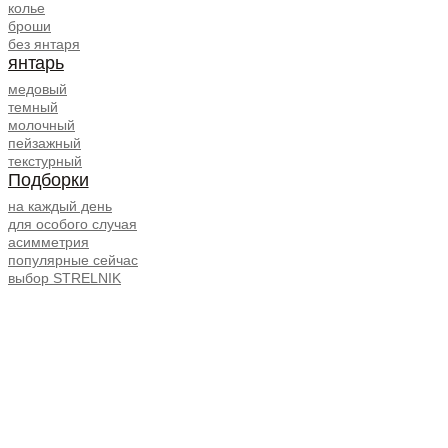
колье
броши
без янтаря
янтарь
медовый
темный
молочный
пейзажный
текстурный
Подборки
на каждый день
для особого случая
асимметрия
популярные сейчас
выбор STRELNIK