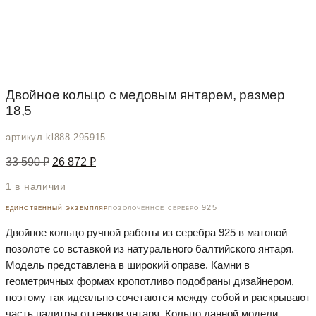
Двойное кольцо с медовым янтарем, размер
18,5
артикул kl888-295915
Первоначальная
Текущая
33 590
₽
26 872
₽
цена
цена:
составляла
26
1 в наличии
33
872 ₽.
единственный экземпляр
позолоченное серебро 925
590 ₽.
Двойное кольцо ручной работы из серебра 925 в матовой
позолоте со вставкой из натурального балтийского янтаря.
Модель представлена в широкий оправе. Камни в
геометричных формах кропотливо подобраны дизайнером,
поэтому так идеально сочетаются между собой и раскрывают
часть палитры оттенков янтаря. Кольцо данной модели