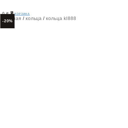
0
₽
0
корзина
главная
/
кольца
/
кольца kl888
-20%