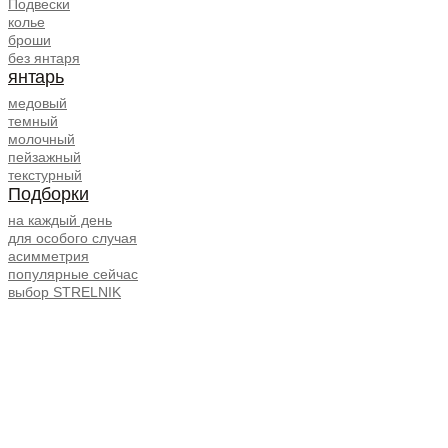
Подвески
колье
броши
без янтаря
янтарь
медовый
темный
молочный
пейзажный
текстурный
Подборки
на каждый день
для особого случая
асимметрия
популярные сейчас
выбор STRELNIK