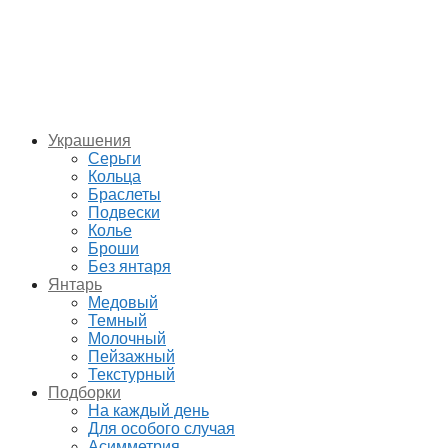
Украшения
Серьги
Кольца
Браслеты
Подвески
Колье
Броши
Без янтаря
Янтарь
Медовый
Темный
Молочный
Пейзажный
Текстурный
Подборки
На каждый день
Для особого случая
Асимметрия