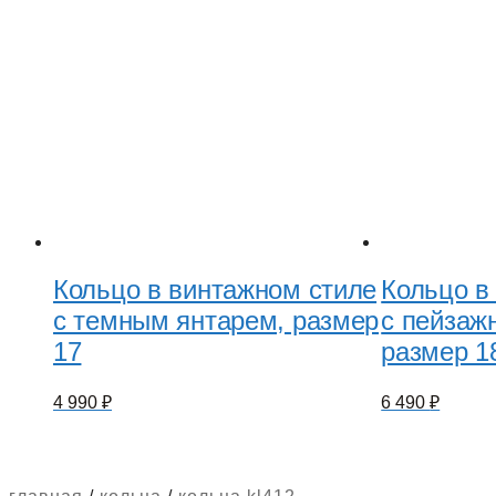
Кольцо в винтажном стиле
Кольцо в
с темным янтарем, размер
с пейзаж
17
размер 1
4 990
₽
6 490
₽