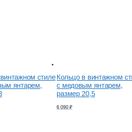
 винтажном стиле
Кольцо в винтажном с
ным янтарем,
с медовым янтарем,
8
размер 20,5
6 090
₽