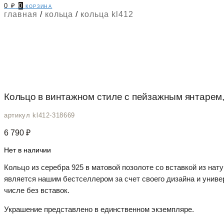
0
₽
0
корзина
главная
/
кольца
/
кольца kl412
Кольцо в винтажном стиле с пейзажным янтарем,
артикул kl412-318669
6 790
₽
Нет в наличии
Кольцо из серебра 925 в матовой позолоте со вставкой из на
является нашим бестселлером за счет своего дизайна и униве
числе без вставок.
Украшение представлено в единственном экземпляре.