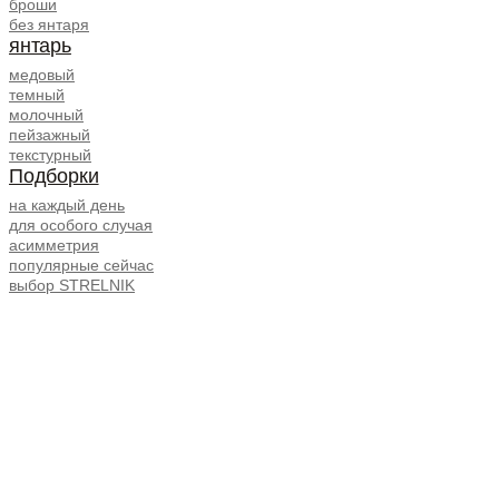
броши
без янтаря
янтарь
медовый
темный
молочный
пейзажный
текстурный
Подборки
на каждый день
для особого случая
асимметрия
популярные сейчас
выбор STRELNIK