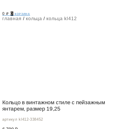
0
₽
0
корзина
главная
/
кольца
/
кольца kl412
Кольцо в винтажном стиле с пейзажным
янтарем, размер 19,25
артикул kl412-338452