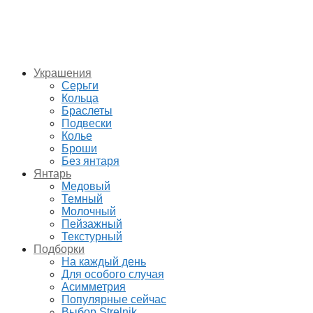
Украшения
Серьги
Кольца
Браслеты
Подвески
Колье
Броши
Без янтаря
Янтарь
Медовый
Темный
Молочный
Пейзажный
Текстурный
Подборки
На каждый день
Для особого случая
Асимметрия
Популярные сейчас
Выбор Strelnik