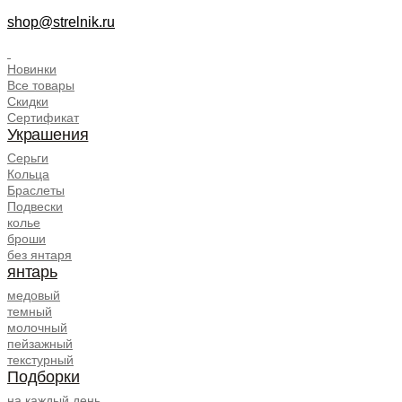
shop@strelnik.ru
.
Новинки
Все товары
Скидки
Сертификат
Украшения
Серьги
Кольца
Браслеты
Подвески
колье
броши
без янтаря
янтарь
медовый
темный
молочный
пейзажный
текстурный
Подборки
на каждый день