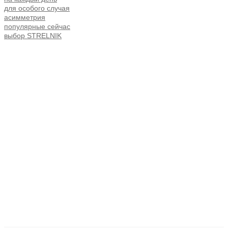
для особого случая
асимметрия
популярные сейчас
выбор STRELNIK