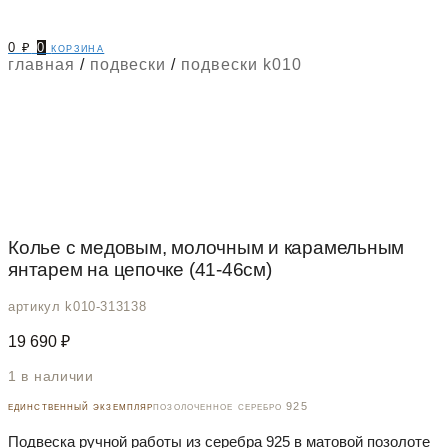
0
₽
0
корзина
главная
/
подвески
/
подвески k010
Колье с медовым, молочным и карамельным
янтарем на цепочке (41-46см)
артикул k010-313138
19 690
₽
1 в наличии
единственный экземпляр
позолоченное серебро 925
Подвеска ручной работы из серебра 925 в матовой позолоте