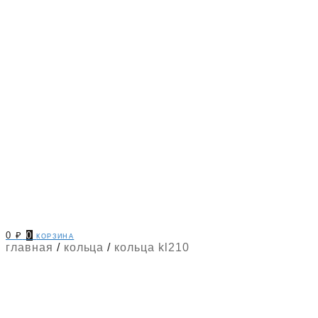
0
₽
0
корзина
главная
/
кольца
/
кольца kl210