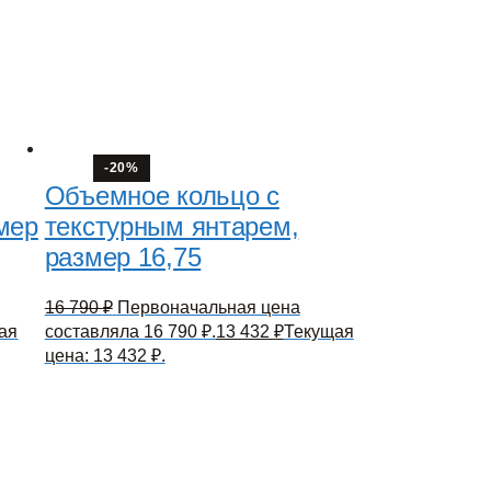
-20%
Объемное кольцо с
мер
текстурным янтарем,
размер 16,75
16 790
₽
Первоначальная цена
ая
составляла 16 790 ₽.
13 432
₽
Текущая
цена: 13 432 ₽.