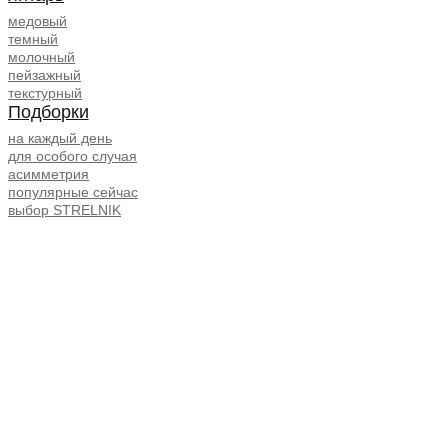
медовый
темный
молочный
пейзажный
текстурный
Подборки
на каждый день
для особого случая
асимметрия
популярные сейчас
выбор STRELNIK