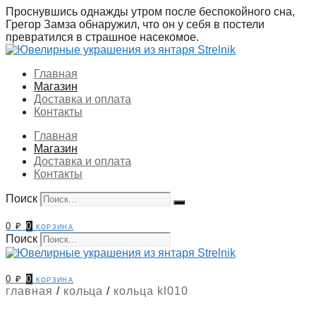
Перейти
Проснувшись однажды утром после беспокойного сна,
к
Грегор Замза обнаружил, что он у себя в постели
содержимому
превратился в страшное насекомое.
Главная
Магазин
Доставка и оплата
Контакты
Главная
Магазин
Доставка и оплата
Контакты
Поиск
0
₽
0
корзина
Поиск
0
₽
0
корзина
главная
/
кольца
/
кольца kl010