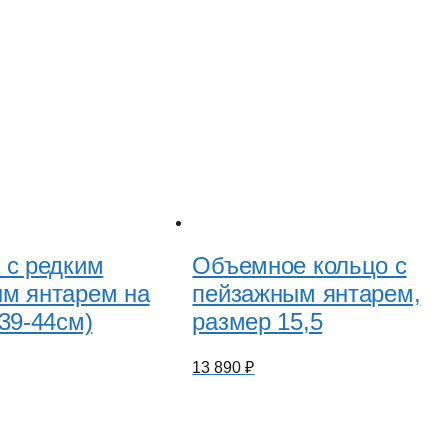
 с редким
Объемное кольцо с
м янтарем на
пейзажным янтарем,
(39-44см)
размер 15,5
13 890
₽