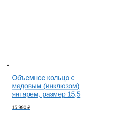
Объемное кольцо с
медовым (инклюзом)
янтарем, размер 15,5
15 990
₽