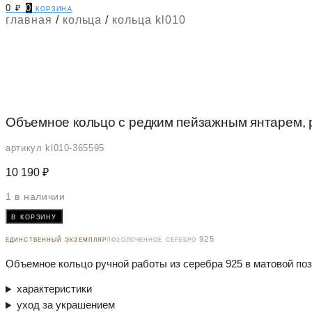
0
₽
0
корзина
главная
/
кольца
/
кольца kl010
Объемное кольцо с редким пейзажным янтарем, 
артикул kl010-365595
10 190
₽
1 в наличии
Количество
в корзину
товара
Объемное
единственный экземпляр
позолоченное серебро 925
кольцо
Объемное кольцо ручной работы из серебра 925 в матовой поз
с
редким
характеристики
пейзажным
янтарем,
уход за украшением