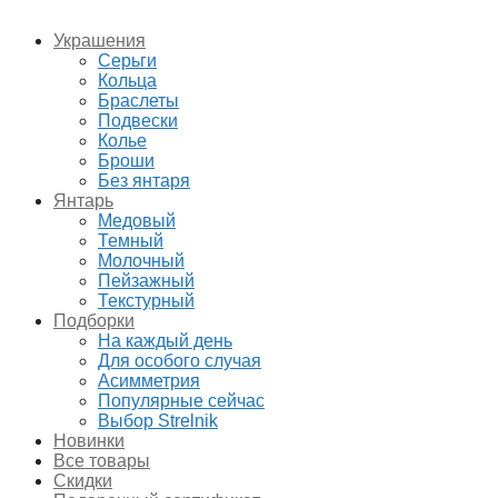
Украшения
Серьги
Кольца
Браслеты
Подвески
Колье
Броши
Без янтаря
Янтарь
Медовый
Темный
Молочный
Пейзажный
Текстурный
Подборки
На каждый день
Для особого случая
Асимметрия
Популярные сейчас
Выбор Strelnik
Новинки
Все товары
Скидки