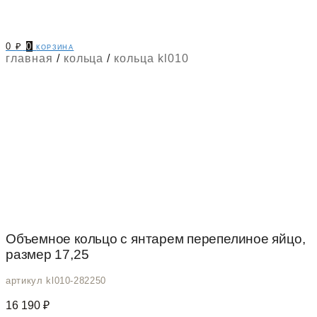
0
₽
0
корзина
главная
/
кольца
/
кольца kl010
Объемное кольцо с янтарем перепелиное яйцо,
размер 17,25
артикул kl010-282250
16 190
₽