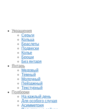
Украшения
Серьги
Кольца
Браслеты
Подвески
Колье
Броши
Без янтаря
Янтарь
Медовый
Темный
Молочный
Пейзажный
Текстурный
Подборки
На каждый день
Для особого случая
Асимметрия