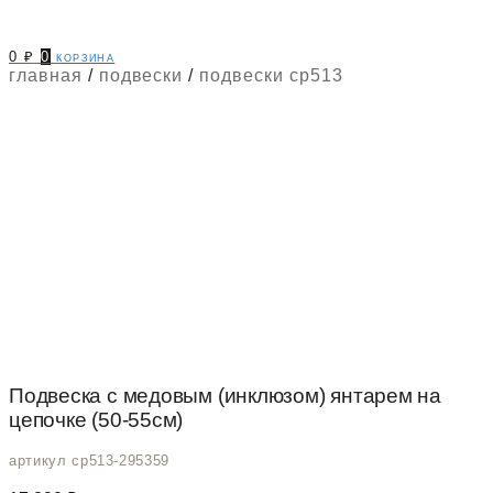
0
₽
0
корзина
главная
/
подвески
/
подвески cp513
Подвеска с медовым (инклюзом) янтарем на
цепочке (50-55см)
артикул cp513-295359