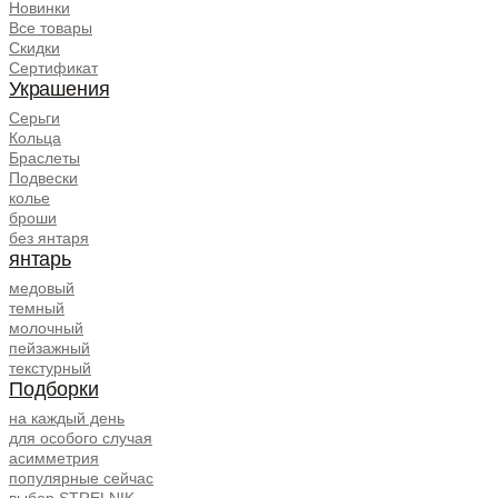
Новинки
Все товары
Скидки
Сертификат
Украшения
Серьги
Кольца
Браслеты
Подвески
колье
броши
без янтаря
янтарь
медовый
темный
молочный
пейзажный
текстурный
Подборки
на каждый день
для особого случая
асимметрия
популярные сейчас
выбор STRELNIK