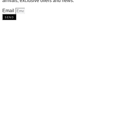
arrivals, exclusive offers and news.
Email
send