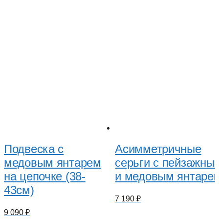
Подвеска с
Асимметричные
медовым янтарем
серьги с пейзажны
на цепочке (38-
и медовым янтаре
43см)
7 190
₽
9 090
₽