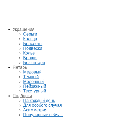
Украшения
Серьги
Кольца
Браслеты
Подвески
Колье
Броши
Без янтаря
Янтарь
Медовый
Темный
Молочный
Пейзажный
Текстурный
Подборки
На каждый день
Для особого случая
Асимметрия
Популярные сейчас