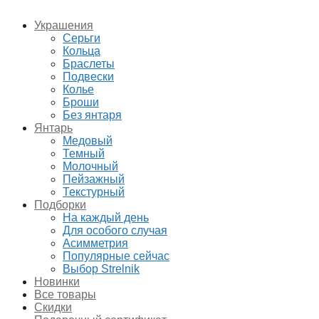
Украшения
Серьги
Кольца
Браслеты
Подвески
Колье
Броши
Без янтаря
Янтарь
Медовый
Темный
Молочный
Пейзажный
Текстурный
Подборки
На каждый день
Для особого случая
Асимметрия
Популярные сейчас
Выбор Strelnik
Новинки
Все товары
Скидки