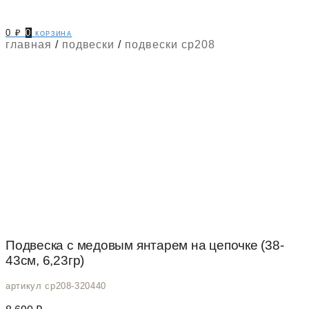
0
₽
0
корзина
главная
/
подвески
/
подвески cp208
Подвеска с медовым янтарем на цепочке (38-
43см, 6,23гр)
артикул cp208-320440